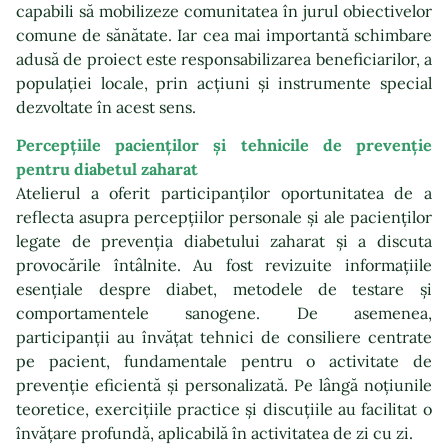
capabili să mobilizeze comunitatea în jurul obiectivelor
comune de sănătate. Iar cea mai importantă schimbare
adusă de proiect este responsabilizarea beneficiarilor, a
populației locale, prin acțiuni și instrumente special
dezvoltate în acest sens.
Percepțiile pacienților și tehnicile de prevenție
pentru diabetul zaharat
Atelierul a oferit participanților oportunitatea de a
reflecta asupra percepțiilor personale și ale pacienților
legate de prevenția diabetului zaharat și a discuta
provocările întâlnite. Au fost revizuite informațiile
esențiale despre diabet, metodele de testare și
comportamentele sanogene. De asemenea,
participanții au învățat tehnici de consiliere centrate
pe pacient, fundamentale pentru o activitate de
prevenție eficientă și personalizată. Pe lângă noțiunile
teoretice, exercițiile practice și discuțiile au facilitat o
învățare profundă, aplicabilă în activitatea de zi cu zi.