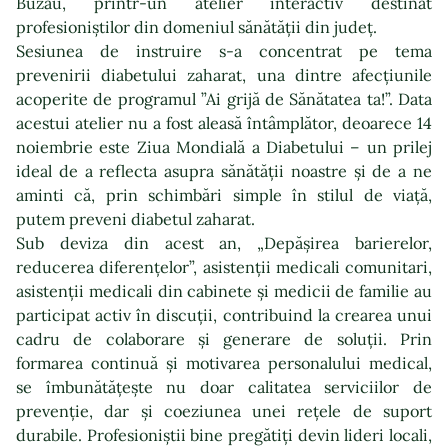
Buzău, printr-un atelier interactiv destinat
profesioniștilor din domeniul sănătății din județ.
Sesiunea de instruire s-a concentrat pe tema
prevenirii diabetului zaharat, una dintre afecțiunile
acoperite de programul ”Ai grijă de Sănătatea ta!”. Data
acestui atelier nu a fost aleasă întâmplător, deoarece 14
noiembrie este Ziua Mondială a Diabetului – un prilej
ideal de a reflecta asupra sănătății noastre și de a ne
aminti că, prin schimbări simple în stilul de viață,
putem preveni diabetul zaharat.
Sub deviza din acest an, „Depășirea barierelor,
reducerea diferențelor”, asistenții medicali comunitari,
asistenții medicali din cabinete și medicii de familie au
participat activ în discuții, contribuind la crearea unui
cadru de colaborare și generare de soluții. Prin
formarea continuă și motivarea personalului medical,
se îmbunătățește nu doar calitatea serviciilor de
prevenție, dar și coeziunea unei rețele de suport
durabile. Profesioniștii bine pregătiți devin lideri locali,