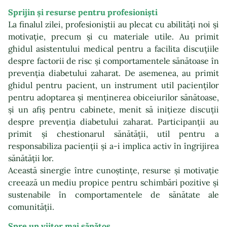
Sprijin și resurse pentru profesioniști
La finalul zilei, profesioniștii au plecat cu abilități noi și
motivație, precum și cu materiale utile. Au primit
ghidul asistentului medical pentru a facilita discuțiile
despre factorii de risc și comportamentele sănătoase în
prevenția diabetului zaharat. De asemenea, au primit
ghidul pentru pacient, un instrument util pacienților
pentru adoptarea și menținerea obiceiurilor sănătoase,
și un afiș pentru cabinete, menit să inițieze discuții
despre prevenția diabetului zaharat. Participanții au
primit și chestionarul sănătății, util pentru a
responsabiliza pacienții și a-i implica activ în îngrijirea
sănătății lor.
Această sinergie între cunoștințe, resurse și motivație
creează un mediu propice pentru schimbări pozitive și
sustenabile în comportamentele de sănătate ale
comunității.
Spre un viitor mai sănătos