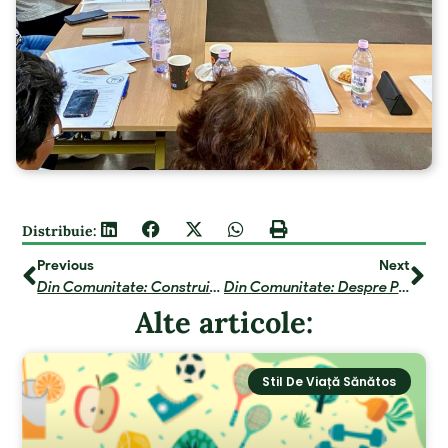
Distribuie:
Previous
Next
Din Comunitate: Construirea Rețelei Comunitare ”Ai Grijă De Sănătatea Ta!” În Județul Ialomița
Din Comunitate: Despre Prevenirea Diabetului Zaharat, Un Webinar Interactiv Dedicat Medicilor De Familie, Asistenților Medicali Și Farmaciștilor Din 7 Județe Limitrofe Bucureștiului
Alte articole:
Stil De Viață Sănătos