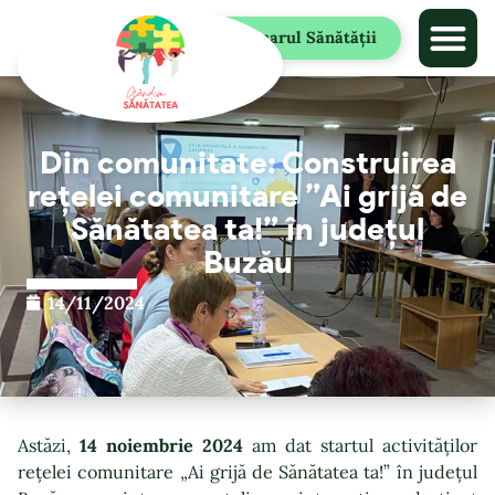
Chestionarul Sănătății
Din comunitate: Construirea
rețelei comunitare ”Ai grijă de
Sănătatea ta!” în județul
Buzău
14/11/2024
Astăzi,
14 noiembrie 2024
am dat startul activităților
rețelei comunitare „Ai grijă de Sănătatea ta!” în județul