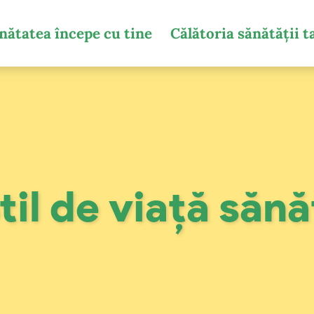
nătatea începe cu tine
Călătoria sănătății t
til de viață săn