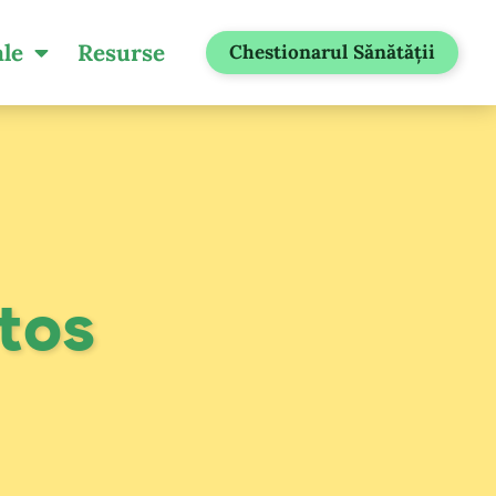
ale
Resurse
Chestionarul Sănătății
ătos